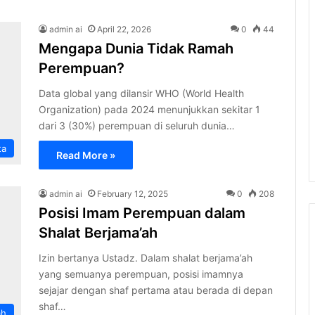
admin ai
April 22, 2026
0
44
Mengapa Dunia Tidak Ramah
Perempuan?
Data global yang dilansir WHO (World Health
Organization) pada 2024 menunjukkan sekitar 1
dari 3 (30%) perempuan di seluruh dunia…
ta
Read More »
admin ai
February 12, 2025
0
208
Posisi Imam Perempuan dalam
Shalat Berjama’ah
Izin bertanya Ustadz. Dalam shalat berjama’ah
yang semuanya perempuan, posisi imamnya
sejajar dengan shaf pertama atau berada di depan
shaf…
ah