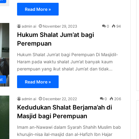
Read More »
admin ai
November 29, 2023
0
94
Hukum Shalat Jum’at bagi
Perempuan
Hukum Shalat Jum’at bagi Perempuan Di Masjidil-
Haram pada waktu shalat Jum’at banyak kaum
perempuan yang ikut shalat Jum’at dan tidak…
at
Read More »
admin ai
December 22, 2022
0
206
Kedudukan Shalat Berjama’ah di
Masjid bagi Perempuan
Imam an-Nawawi dalam Syarah Shahih Muslim bab
khurujin-nisa ilal-masjid dan al-Hafizh Ibn Hajar