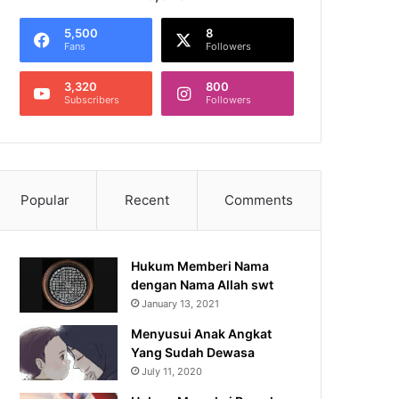
5,500
8
Fans
Followers
3,320
800
Subscribers
Followers
Popular
Recent
Comments
Hukum Memberi Nama
dengan Nama Allah swt
January 13, 2021
Menyusui Anak Angkat
Yang Sudah Dewasa
July 11, 2020