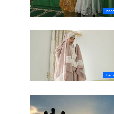
Ibad
Ibad