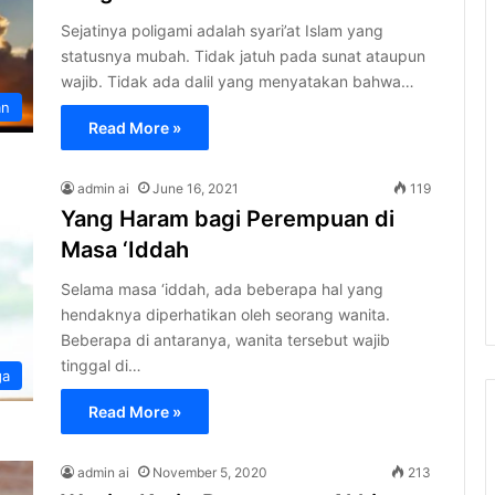
Sejatinya poligami adalah syari’at Islam yang
statusnya mubah. Tidak jatuh pada sunat ataupun
wajib. Tidak ada dalil yang menyatakan bahwa…
an
Read More »
admin ai
June 16, 2021
119
Yang Haram bagi Perempuan di
Masa ‘Iddah
Selama masa ‘iddah, ada beberapa hal yang
hendaknya diperhatikan oleh seorang wanita.
Beberapa di antaranya, wanita tersebut wajib
tinggal di…
ga
Read More »
admin ai
November 5, 2020
213