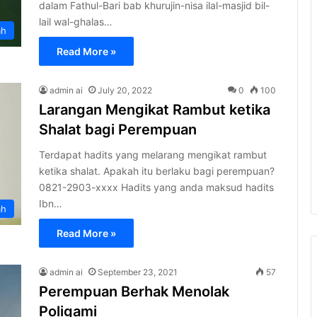
dalam Fathul-Bari bab khurujin-nisa ilal-masjid bil-
lail wal-ghalas…
ah
Read More »
admin ai
July 20, 2022
0
100
Larangan Mengikat Rambut ketika
Shalat bagi Perempuan
Terdapat hadits yang melarang mengikat rambut
ketika shalat. Apakah itu berlaku bagi perempuan?
0821-2903-xxxx Hadits yang anda maksud hadits
Ibn…
ah
Read More »
admin ai
September 23, 2021
57
Perempuan Berhak Menolak
Poligami