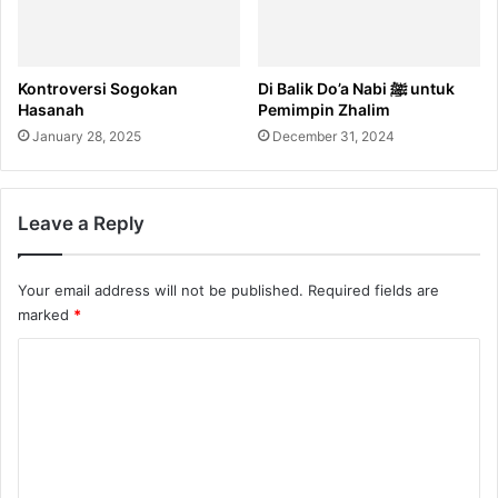
Kontroversi Sogokan
Di Balik Do’a Nabi ﷺ untuk
Hasanah
Pemimpin Zhalim
January 28, 2025
December 31, 2024
Leave a Reply
Your email address will not be published.
Required fields are
marked
*
C
o
m
m
e