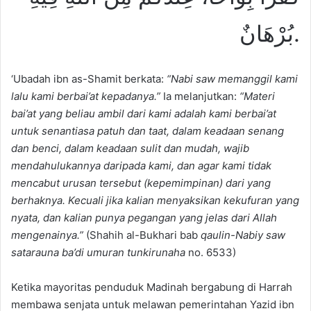
بُرْهَانٌ.
‘Ubadah ibn as-Shamit berkata:
“Nabi saw memanggil kami
lalu kami berbai
’
at kepadanya.”
Ia melanjutkan:
“Materi
bai
’
at yang beliau ambil dari kami adalah kami berbai
’
at
untuk senantiasa patuh dan taat, dalam keadaan senang
dan benci, dalam keadaan sulit dan mudah, wajib
mendahulukannya daripada kami, dan agar kami tidak
mencabut
urusan tersebut
(kepemimpinan)
dari
yang
berhaknya. Kecuali jika kalian menyaksikan kekufuran yang
nyata, dan kalian punya pegangan yang jelas dari Allah
mengenainya.”
(Shahih al-Bukhari bab
qaulin-Nabiy saw
satarauna ba
’
di umuran tunkirunaha
no. 6533)
Ketika mayoritas penduduk Madinah bergabung di Harrah
membawa senjata untuk melawan pemerintahan Yazid ibn