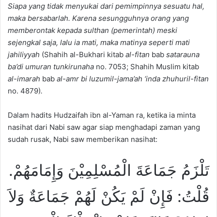
S
iapa yang tidak menyukai dari pemimpinnya sesuatu hal,
maka bersabarlah. Karena sesungguhnya orang yang
memberontak kepada
sulthan (pemerintah)
meski
sejengkal saja, lalu ia mati, maka matinya seperti mati
jahiliyyah
(Shahih al-Bukhari kitab
al-fitan
bab
satarauna
ba
’
di umuran tunkirunaha
no. 7053; Shahih Muslim kitab
al-imarah
bab
al-amr bi luzumil-jama’ah ‘inda zhuhuril-fitan
no. 4879)
.
Dalam hadits Hudzaifah ibn al-Yaman ra, ketika ia minta
nasihat dari Nabi saw agar siap menghadapi zaman yang
sudah rusak, Nabi saw memberikan nasihat:
تَلْزَمُ جَمَاعَةَ الْمُسْلِمِيْنَ وَإِمَامَهُمْ.
قُلْتُ: فَإِنْ لَمْ يَكُنْ لَهُمْ جَمَاعَةٌ وَلاَ