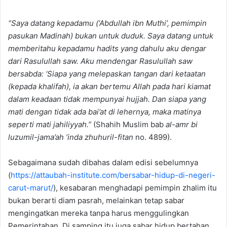
“Saya datang kepadamu (‘Abdullah ibn Muthi’, pemimpin
pasukan Madinah) bukan untuk duduk. Saya datang untuk
memberitahu kepadamu hadits yang dahulu aku dengar
dari Rasulullah saw. Aku mendengar Rasulullah saw
bersabda: ‘Siapa yang melepaskan tangan dari ketaatan
(kepada khalifah), ia akan bertemu Allah pada hari kiamat
dalam keadaan tidak mempunyai hujjah. Dan siapa yang
mati dengan tidak ada bai’at di lehernya, maka matinya
seperti mati jahiliyyah.”
(Shahih Muslim bab
al-amr bi
luzumil-jama’ah ‘inda zhuhuril-fitan
no. 4899).
Sebagaimana sudah dibahas dalam edisi sebelumnya
(
https://attaubah-institute.com/bersabar-hidup-di-negeri-
carut-marut/
), kesabaran menghadapi pemimpin zhalim itu
bukan berarti diam pasrah, melainkan tetap sabar
mengingatkan mereka tanpa harus menggulingkan
Pemerintahan. Di samping itu juga sabar hidup bertahan