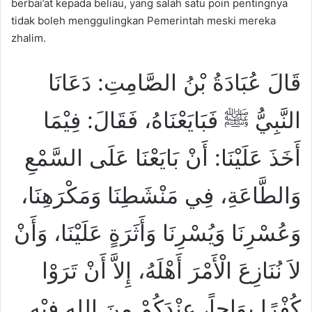
berbai’at kepada beliau, yang salah satu poin pentingnya
tidak boleh menggulingkan Pemerintah meski mereka
zhalim.
قَالَ عُبَادَةُ بْنُ الصَّامِتِ: دَعَانَا
النَّبِيُّ ﷺ فَبَايَعْنَاهُ، فَقَالَ: فِيْمَا
أَخَذَ عَلَيْنَا: أَنْ بَايَعْنَا عَلَى السَّمْعِ
وَالطَّاعَةِ، فِي مَنْشَطِنَا وَمَكْرَهِنَا،
وَعُسْرِنَا وَيُسْرِنَا وَأَثَرَةٍ عَلَيْنَا، وَأَنْ
لاَ نُنَازِعَ الْأَمْرَ أَهْلَهُ، إِلاَّ أَنْ تَرَوْا
كُفْرًا بِوَاحاً، عِنْدَكُمْ مِنَ اللهِ فِيْهِ