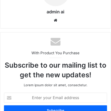
admin ai
We
bsi
te
With Product You Purchase
Subscribe to our mailing list to
get the new updates!
Lorem ipsum dolor sit amet, consectetur.
E
n
t
e