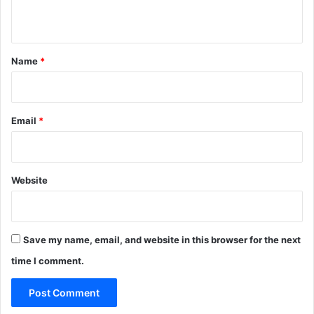
n
t
*
Name
*
Email
*
Website
Save my name, email, and website in this browser for the next
time I comment.