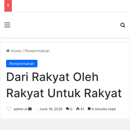
Menu
S
Home
/
Pemerintahan
Pemerintahan
Dari Rakyat Oleh
Rakyat Untuk Rakyat
admin ai
S
June 18, 2026
0
41
4 minutes read
e
n
d