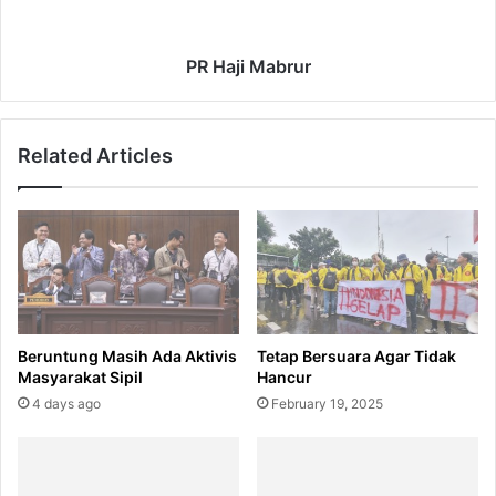
e
a
r
b
i
r
PR Haji Mabrur
C
u
a
r
r
Related Articles
u
t
-
M
a
r
u
t
Beruntung Masih Ada Aktivis
Tetap Bersuara Agar Tidak
Masyarakat Sipil
Hancur
4 days ago
February 19, 2025