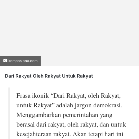
a
n
e
m
a
i
l
kompasiana.com
Dari Rakyat Oleh Rakyat Untuk Rakyat
Frasa ikonik “Dari Rakyat, oleh Rakyat,
untuk Rakyat” adalah jargon demokrasi.
Menggambarkan pemerintahan yang
berasal dari rakyat, oleh rakyat, dan untuk
kesejahteraan rakyat. Akan tetapi hari ini