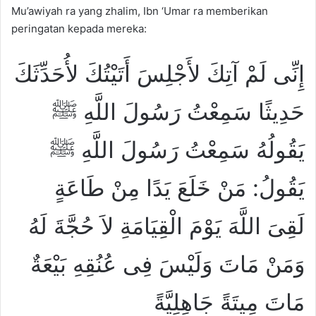
Mu’awiyah ra yang zhalim, Ibn ‘Umar ra memberikan
peringatan kepada mereka:
إِنِّى لَمْ آتِكَ لأَجْلِسَ أَتَيْتُكَ لأُحَدِّثَكَ
حَدِيثًا سَمِعْتُ رَسُولَ اللَّهِ ﷺ
يَقُولُهُ سَمِعْتُ رَسُولَ اللَّهِ ﷺ
يَقُولُ: مَنْ خَلَعَ يَدًا مِنْ طَاعَةٍ
لَقِىَ اللَّهَ يَوْمَ الْقِيَامَةِ لاَ حُجَّةَ لَهُ
وَمَنْ مَاتَ وَلَيْسَ فِى عُنُقِهِ بَيْعَةٌ
مَاتَ مِيتَةً جَاهِلِيَّةً