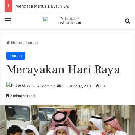
Mengapa Manusia Butuh Shalat?
Menu
S
Home
/
Ibadah
Ibadah
Merayakan Hari Raya
admin ai
S
June 17, 2018
83
e
2 minutes read
n
d
a
n
e