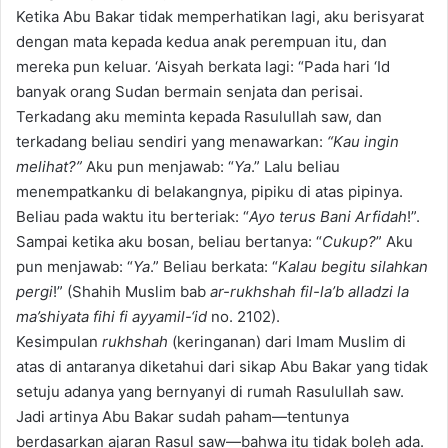
Ketika Abu Bakar tidak memperhatikan lagi, aku berisyarat
dengan mata kepada kedua anak perempuan itu, dan
mereka pun keluar. ‘Aisyah berkata lagi: “Pada hari ‘Id
banyak orang Sudan bermain senjata dan perisai.
Terkadang aku meminta kepada Rasulullah saw, dan
terkadang beliau sendiri yang menawarkan:
“Kau ingin
melihat?”
Aku pun menjawab: “
Ya
.” Lalu beliau
menempatkanku di belakangnya, pipiku di atas pipinya.
Beliau pada waktu itu berteriak: “
Ayo terus Bani Arfidah
!”.
Sampai ketika aku bosan, beliau bertanya: “
Cukup?
” Aku
pun menjawab: “
Ya
.” Beliau berkata: “
Kalau begitu silahkan
pergi
!” (Shahih Muslim bab
ar-rukhshah fil-la’b alladzi la
ma’shiyata fihi fi ayyamil-‘id
no. 2102).
Kesimpulan
rukhshah
(keringanan) dari Imam Muslim di
atas di antaranya diketahui dari sikap Abu Bakar yang tidak
setuju adanya yang bernyanyi di rumah Rasulullah saw.
Jadi artinya Abu Bakar sudah paham—tentunya
berdasarkan ajaran Rasul saw—bahwa itu tidak boleh ada.