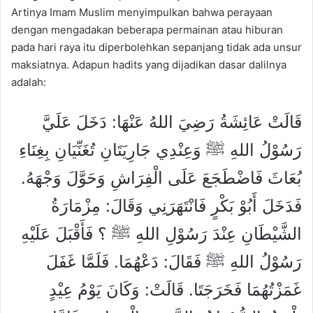
Artinya Imam Muslim menyimpulkan bahwa perayaan
dengan mengadakan beberapa permainan atau hiburan
pada hari raya itu diperbolehkan sepanjang tidak ada unsur
maksiatnya. Adapun hadits yang dijadikan dasar dalilnya
adalah:
قَالَتْ عَائِشَةُ رَضِيَ اللهُ عَنْهَا: دَخَلَ عَلَيَّ
رَسُوْلُ اللهِ ﷺ وَعِنْدِي جَارِيَتَانِ تُغَنِّيَانِ بِغِنَاءِ
بُعَاثَ فَاضْطَجَعَ عَلَى الْفِرَاشِ وَحَوَّلَ وَجْهَهُ.
فَدَخَلَ أَبُوْ بَكْرٍ فَانْتَهَرَنِي وَقَالَ: مِزْمَارَةُ
الشَّيْطَانِ عِنْدَ رَسُوْلِ اللهِ ﷺ ؟ فَأَقْبَلَ عَلَيْهِ
رَسُوْلُ اللهِ ﷺ فَقَالَ: دَعْهُمَا. فَلَمَّا غَفَلَ
غَمَزْتُهُمَا فَخَرَجَتَا. قَالَتْ: وَكَانَ يَوْمُ عِيْدٍ