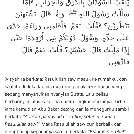
يَلْعَبُ السُّوْدَانُ بِالدَّرَقِ وَالْحِرَابِ, فَإِمَّا
سَأَلْتُ رَسُوْلَ اللهِ ﷺ وَإِمَّا قَالَ: تَشْتَهِيْنَ
تَنْظُرِيْنَ؟ فَقُلْتُ: نَعَمْ. فَأَقَامَنِي وَرَاءَهُ, خَدِّي
عَلَى خَدِّهِ. وَيَقُوْلُ: دُوْنَكُمْ بَنِي أَرْفِدَةَ! حَتَّى
إِذَا مَلِلْتُ قَالَ: حَسْبُكِ؟ قُلْتُ: نَعَمْ قَالَ:
فَاذْهَبِي
‘Aisyah ra berkata: Rasulullah saw masuk ke rumahku, dan
saat itu di dekatku ada dua orang anak perempuan yang
sedang menyanyikan nyanyian Bu’ats. Lalu beliau
berbaring di atas kasur dan memalingkan mukanya. Tidak
lama kemudian Abu Bakar datang dan ia menegurku sambil
berkata:
“Apakah pantas ada seruling setan di rumah
Rasulullah saw?”
Maka Rasulullah saw pun berbalik dan
menghadap kepadanya sambil berkata:
“Biarkan mereka!”