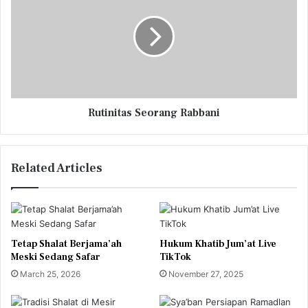
s
a
t
S
i
a
n
l
i
a
t
f
a
d
s
i
S
Rutinitas Seorang Rabbani
H
e
a
o
r
r
Related Articles
i
a
R
n
a
g
y
R
a
a
b
Tetap Shalat Berjama’ah
Hukum Khatib Jum’at Live
b
Meski Sedang Safar
TikTok
a
March 25, 2026
November 27, 2025
n
i