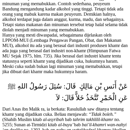
minuman yang memabukkan. Contoh sederhana, peuyeum
Bandung mengandung kadar alkohol yang tinggi. Tetapi tidak ada
orang yang mabuk karena makan peuyeum. Demikian halnya,
alkohol terdapat juga dalam anggur, kurma, madu, dan sebagainya.
Tetapi status makanan dan minuman tersebut tetap halal selama tidak
diolah menjadi minuman yang memabukkan.
Hanya yang mesti diwaspadai, sebagaimana dijelaskan oleh
LPPOM-MUI (Lembaga Pengawas Pangan, Obat, dan Makanan
MUI), alkohol itu ada yang berasal dari industri produsen khamr dan
ada juga yang berasal dari industri non-khamr (Himpunan Fatwa
MU Sejak 1975, hlm. 735). Jika berasal dari industri khamr tentu
statusnya seperti khamr yang dijadikan cuka, hukumnya haram.
Meski cuka sudah bukan lagi minuman yang memabukkan, tetapi
jika dibuat dari khamr maka hukumnya haram.
عَنْ أَنَسِ بْنِ مَالِكٍ قَالَ: سُئِلَ رَسُولُ اللهِ ﷺ
عَنِ الْخَمْرِ تُتَّخَذُ خَلاًّ قَالَ: لاَ
Dari Anas ibn Malik ra, ia berkata: Rasulullah saw ditanya tentang
khamr yang dijadikan cuka. Beliau menjawab:
“Tidak boleh.”
(Shahih Muslim kitab
al-asyribah
bab
tahrim takhlilil-khamr
no.
5255; Sunan at-Tirmidzi kitab
al-buyu’
bab
bai’il-khamri wan-nahyi
‘an dzalika
no. 1293, bab
an-nahy an yuttakhadzal-khamru khallan