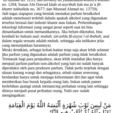
no. 1294; Sunan Abi Dawud kitab
al-asyribah
bab
ma ja`a fil-
khamr tukhallalu
no. 3677; dan Musnad Ahmad no. 13759).
Jadi tugas siapapun yang hendak memakai parfum beralkohol
adalah menelusuri terlebih dahulu apakah alkohol yang digunakan
tersebut berasal dari industri khamr atau bukan. Perkembangan
teknologi informasi yang sangat pesat seperti saat ini bisa
dimanfaatkan untuk memastikannya. Jika belum diketahui, bisa
kembali ke hukum asal:
mubah.
(
al-ashlu fil-asyya`i al-ibahah;
asal
dalam segala sesuatu adalah mubah, sehingga ada indikator jelas
yang menunjukkan haramnya).
Meski demikian, sebagai kehati-hatian tetap saja akan lebih selamat
jika parfum yang digunakan adalah parfum yang tidak beralkohol.
Termasuk bagi para penjualnya, akan lebih maslahat jika hanya
menjual parfum-parfum non-alkohol yang hari ini sudah banyak
diproduksi oleh para produsen parfum. Tidak perlu terjebak dengan
alasan kurang wangi dan sebagainya, sebab niatan seseorang
berdandan hanya untuk menjaga kehormatan diri dan agar tidak
memberikan bau busuk kepada orang lain, bukan untuk pamer
berlebihan apalagi untuk memancing perhatian orang lain sehingga
dirinya menjadi pusat perhatian orang. Nabi saw sudah
mengingatkan:
مَنْ لَبِسَ ثَوْبَ شُهْرَةٍ أَلْبَسَهُ اللَّهُ يَوْمَ الْقِيَامَةِ
ثَوْبًا مِثْلَهُ ثُمَّ تُلَهَّبُ فِيهِ النَّارُ