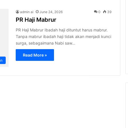
admin ai
June 24, 2026
0
39
PR Haji Mabrur
PR Haji Mabrur Ibadah haji dituntut harus mabrur.
Tanpa mabrur ibadah haji tidak akan menjadi kunci
surga, sebagaimana Nabi saw…
Read More »
an