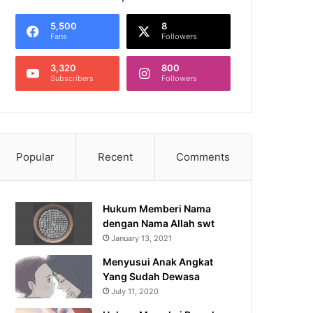
5,500
8
Fans
Followers
3,320
800
Subscribers
Followers
Popular
Recent
Comments
Hukum Memberi Nama
dengan Nama Allah swt
January 13, 2021
Menyusui Anak Angkat
Yang Sudah Dewasa
July 11, 2020